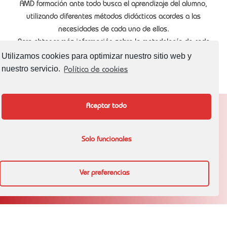
AMD formación ante todo busca el aprendizaje del alumno,
utilizando diferentes métodos didácticos acordes a las
necesidades de cada uno de ellos.
Para obtener más información sobre la metodología de cada
asignatura, puede ponerse en contacto con nosotros y se lo
Utilizamos cookies para optimizar nuestro sitio web y
explicaremos gustosamente sin ningún compromiso.
nuestro servicio.
Política de cookies
Aceptar todo
AVISOS LEGALES
Solo funcionales
Política de Privacidad
Ver preferencias
Política de cookies (UE)
©
AMD Formación
2026