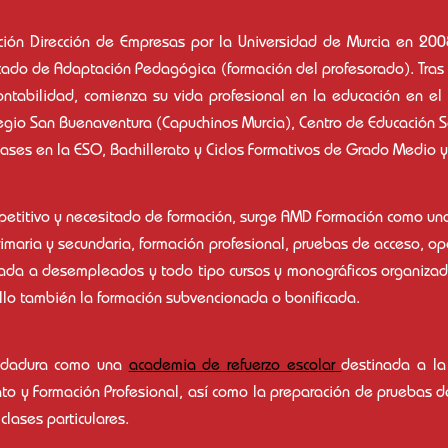
ción Dirección de Empresas por la Universidad de Murcia en 200
ficado de Adaptación Pedagógica (formación del profesorado). Tras
ontabilidad, comienza su vida profesional en la educación en el 
legio San Buenaventura (Capuchinos Murcia), Centro de Educación
clases en la ESO, Bachillerato y Ciclos Formativos de Grado Medio 
petitivo y necesitado de formación, surge AMD Formación como un
imaria y secundaria, formación profesional, pruebas de acceso, op
da a desempleados y todo tipo cursos y monográficos organizados 
llo también la formación subvencionada o bonificada.
andadura como una
academia de refuerzo escolar
destinada a l
rato y Formación Profesional, así como la preparación de pruebas 
clases particulares.