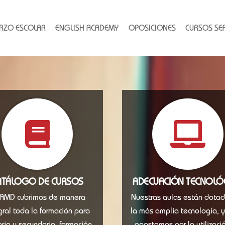
RZO ESCOLAR
ENGLISH ACADEMY
OPOSICIONES
CURSOS SE
ATÁLOGO DE CURSOS
ADECUACIÓN TECNOLÓ
 AMD cubrimos de manera
Nuestras aulas están dota
gral toda la formación para
la más amplia tecnología, 