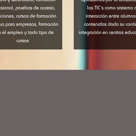
ria y secundaria, formación
apostamos por la utilizaci
esional, pruebas de acceso,
las TIC´s como sistema 
ciones, cursos de formación
interacción entre alumno
ua para empresas, formación
contenidos dada su cont
a el empleo y todo tipo de
integración en centros educa
cursos