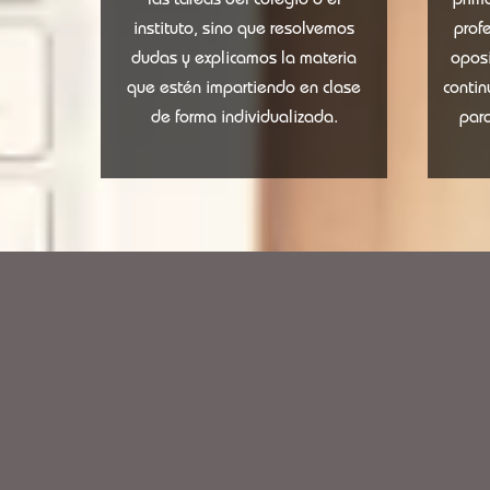
las tareas del colegio o el
prima
instituto, sino que resolvemos
prof
dudas y explicamos la materia
oposi
que estén impartiendo en clase
contin
de forma individualizada.
par