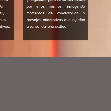
ón de
y seguridad para hacer sus tareas
de
por ellos mismos, incluyendo
s y
momentos de conversación o
ínua
consejos orientativos que ayudan
tivos.
a consolidar una actitud.