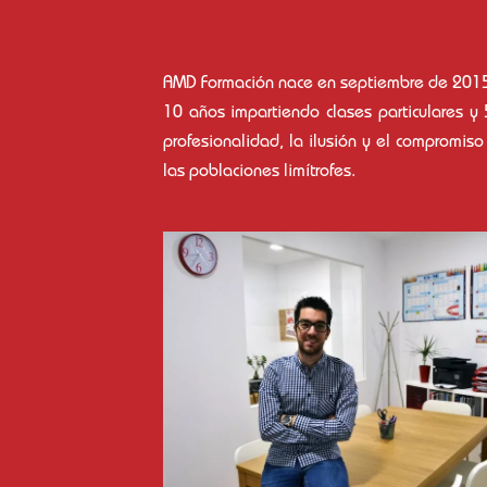
AMD Formación nace en septiembre de 2015 
10 años impartiendo clases particulares y
profesionalidad, la ilusión y el compromis
las poblaciones limítrofes.