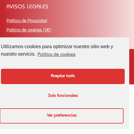
AVISOS LEGALES
Política de Privacidad
Política de cookies (UE)
Utilizamos cookies para optimizar nuestro sitio web y
nuestro servicio.
Política de cookies
©
AMD Formación
2026
C/ Profesor Joaquín Abellán 4, Molina de Segura (Murcia) - Teléfono: 968
07 13 24 · 685 47 77 37
Aceptar todo
Solo funcionales
Ver preferencias